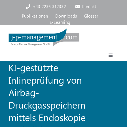
Skip
+43 2236 312332
Kontakt
to
content
Publikationen
Downloads
Glossar
E-Learning
Toggle
KI-gestützte
Navigat
Akademie
Inlineprüfung von
Consulting, Coaching
Airbag-
Druckgasspeichern
Über uns
mittels Endoskopie
Blog