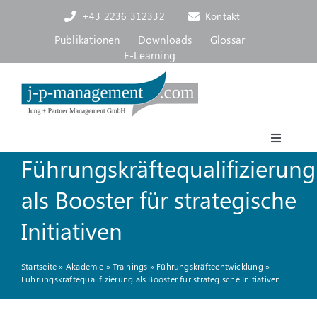
Skip
+43 2236 312332
Kontakt
to
content
Publikationen
Downloads
Glossar
E-Learning
Toggle
Führungskräftequalifizierung
Navigat
Akademie
als Booster für strategische
Consulting, Coaching
Initiativen
Startseite
»
Akademie
»
Trainings
»
Führungskräfteentwicklung
»
Über uns
Führungskräftequalifizierung als Booster für strategische Initiativen
Blog