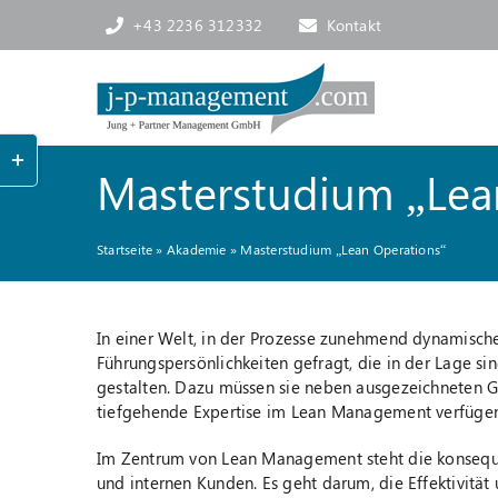
Skip
+43 2236 312332
Kontakt
to
content
Toggle
Sliding
Masterstudium „Lea
Bar
Area
Startseite
»
Akademie
»
Masterstudium „Lean Operations“
In einer Welt, in der Prozesse zunehmend dynamisch
Führungspersönlichkeiten gefragt, die in der Lage si
gestalten. Dazu müssen sie neben ausgezeichneten
tiefgehende Expertise im Lean Management verfügen
Im Zentrum von Lean Management steht die konseque
und internen Kunden. Es geht darum, die Effektivität