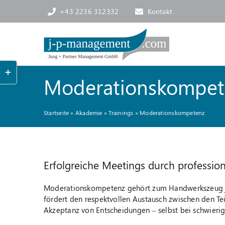
Skip
+43 2236 312332
Kontakt
to
content
Toggle
Sliding
Moderationskompet
Bar
Area
Startseite
»
Akademie
»
Trainings
»
Moderationskompetenz
Erfolgreiche Meetings durch professio
Moderationskompetenz gehört zum Handwerkszeug jed
fördert den respektvollen Austausch zwischen den Te
Akzeptanz von Entscheidungen – selbst bei schwieri