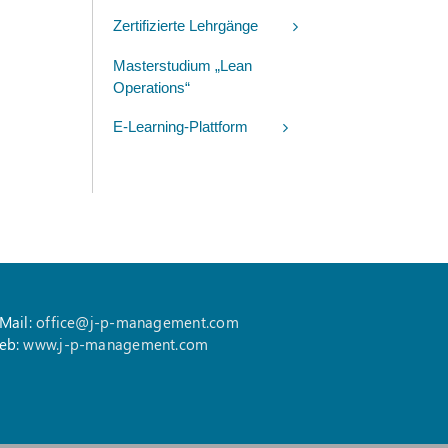
Zertifizierte Lehrgänge
Masterstudium „Lean
Operations“
E-Learning-Plattform
Mail:
office@j-p-management.com
eb:
www.j-p-management.com