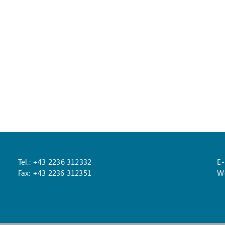
Tel.: +43 2236 312332
E-
Fax: +43 2236 312351
W