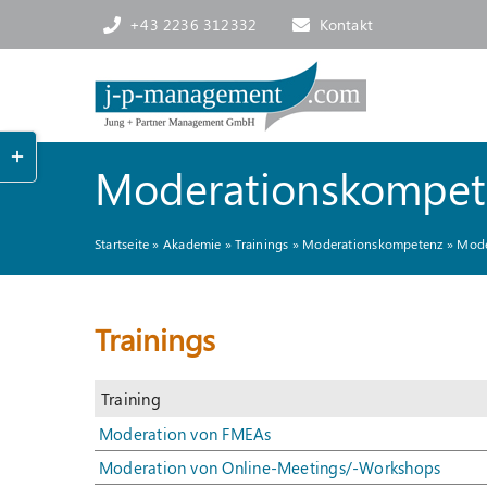
Skip
+43 2236 312332
Kontakt
to
content
Toggle
Sliding
Moderationskompet
Bar
Area
Startseite
»
Akademie
»
Trainings
»
Moderationskompetenz
»
Mode
Trainings
Training
Moderation von FMEAs
Moderation von Online-Meetings/-Workshops