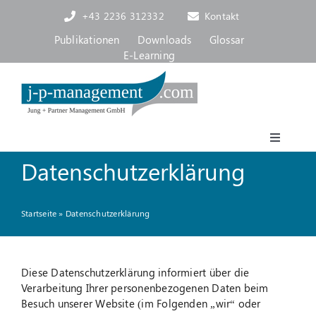
Skip
+43 2236 312332
Kontakt
to
content
Publikationen
Downloads
Glossar
E-Learning
Toggle
Navigat
Datenschutzerklärung
Akademie
Startseite
»
Datenschutzerklärung
Consulting, Coaching
Über uns
Diese Datenschutzerklärung informiert über die
Verarbeitung Ihrer personenbezogenen Daten beim
Besuch unserer Website (im Folgenden „wir“ oder
Blog