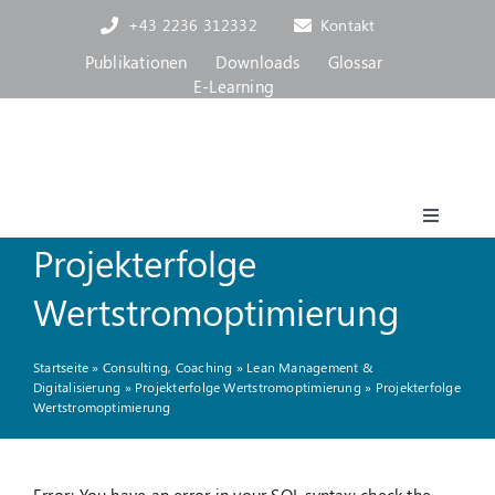
Skip
+43 2236 312332
Kontakt
to
content
Publikationen
Downloads
Glossar
E-Learning
Toggle
Projekterfolge
Navigat
Akademie
Wertstromoptimierung
Consulting, Coaching
Startseite
»
Consulting, Coaching
»
Lean Management &
Digitalisierung
»
Projekterfolge Wertstromoptimierung
»
Projekterfolge
Wertstromoptimierung
Über uns
Blog