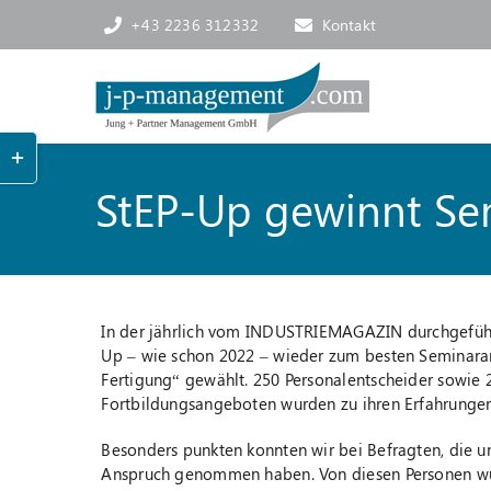
Skip
+43 2236 312332
Kontakt
to
content
Toggle
Sliding
StEP-Up gewinnt Se
Bar
Area
In der jährlich vom INDUSTRIEMAGAZIN durchgeführ
Up – wie schon 2022 – wieder zum besten Seminaran
Fertigung“ gewählt. 250 Personalentscheider sowie
Fortbildungsangeboten wurden zu ihren Erfahrungen
Besonders punkten konnten wir bei Befragten, die un
Anspruch genommen haben. Von diesen Personen wur