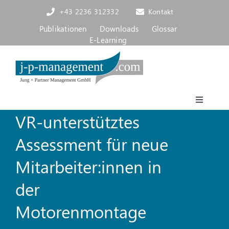
Skip
+43 2236 312332
Kontakt
to
content
Publikationen
Downloads
Glossar
E-Learning
Toggle
VR-unterstütztes
Navigat
Akademie
Assessment für neue
Consulting, Coaching
Mitarbeiter:innen in
der
Über uns
Motorenmontage
Blog