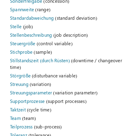
Sonderfreigabe
(concession)
Spannweite
(range)
Standardabweichung
(standard deviation)
Stelle
(job)
Stellenbeschreibung
(job description)
Steuergröße
(control variable)
Stichprobe
(sample)
Stillstandszeit (durch Rüsten)
(downtime / changeover
time)
Störgröße
(disturbance variable)
Streuung
(variation)
Streuungsparameter
(variation parameter)
Supportprozesse
(support processes)
Taktzeit
(cycle time)
Team
(team)
Teilprozess
(sub-process)
Toleranz
(tolerance)