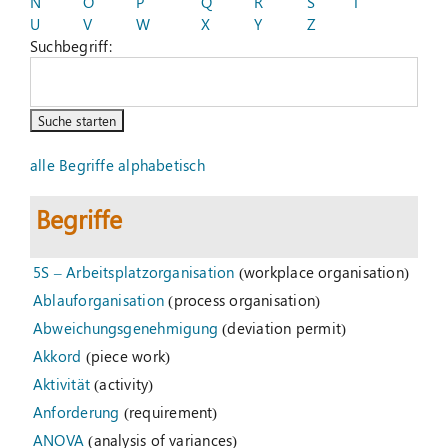
N
O
P
Q
R
S
T
U
V
W
X
Y
Z
Suchbegriff:
Suche
nach:
alle Begriffe alphabetisch
Begriffe
5S – Arbeitsplatzorganisation
(workplace organisation)
Ablauforganisation
(process organisation)
Abweichungsgenehmigung
(deviation permit)
Akkord
(piece work)
Aktivität
(activity)
Anforderung
(requirement)
ANOVA
(analysis of variances)