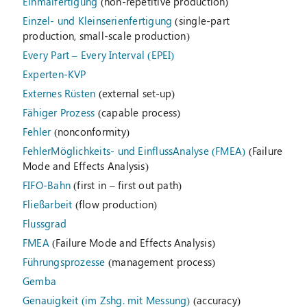
Einmalfertigung
(non-repetitive production)
Einzel- und Kleinserienfertigung
(single-part
production, small-scale production)
Every Part – Every Interval (EPEI)
Experten-KVP
Externes Rüsten
(external set-up)
Fähiger Prozess
(capable process)
Fehler
(nonconformity)
FehlerMöglichkeits- und EinflussAnalyse (FMEA)
(Failure
Mode and Effects Analysis)
FIFO-Bahn
(first in – first out path)
Fließarbeit
(flow production)
Flussgrad
FMEA
(Failure Mode and Effects Analysis)
Führungsprozesse
(management process)
Gemba
Genauigkeit (im Zshg. mit Messung)
(accuracy)