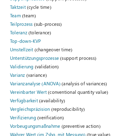
Taktzeit
(cycle time)
Team
(team)
Teilprozess
(sub-process)
Toleranz
(tolerance)
Top-down-KVP
Umstellzeit
(changeover time)
Unterstützungsprozesse
(support process)
Validierung
(validation)
Varianz
(variance)
Varianzanalyse (ANOVA)
(analysis of variances)
Vereinbarter Wert
(conventional quantity value)
Verfügbarkeit
(availability)
Vergleichspräzision
(reproducibility)
Verifizierung
(verification)
Vorbeugungsmaßnahme
(preventive action)
Wahrer Wert (im Zshg. mit Messung)
(true value)