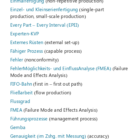
Einmalfertigung
(non-repetitive production)
Einzel- und Kleinserienfertigung
(single-part
production, small-scale production)
Every Part – Every Interval (EPEI)
Experten-KVP
Externes Rüsten
(external set-up)
Fähiger Prozess
(capable process)
Fehler
(nonconformity)
FehlerMöglichkeits- und EinflussAnalyse (FMEA)
(Failure
Mode and Effects Analysis)
FIFO-Bahn
(first in – first out path)
Fließarbeit
(flow production)
Flussgrad
FMEA
(Failure Mode and Effects Analysis)
Führungsprozesse
(management process)
Gemba
Genauigkeit (im Zshg. mit Messung)
(accuracy)