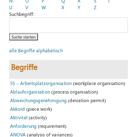
N
O
P
Q
R
S
T
U
V
W
X
Y
Z
Suchbegriff:
Suche
nach:
alle Begriffe alphabetisch
Begriffe
5S – Arbeitsplatzorganisation
(workplace organisation)
Ablauforganisation
(process organisation)
Abweichungsgenehmigung
(deviation permit)
Akkord
(piece work)
Aktivität
(activity)
Anforderung
(requirement)
ANOVA
(analysis of variances)