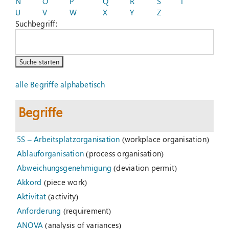
N
O
P
Q
R
S
T
U
V
W
X
Y
Z
Suchbegriff:
Suche
nach:
alle Begriffe alphabetisch
Begriffe
5S – Arbeitsplatzorganisation
(workplace organisation)
Ablauforganisation
(process organisation)
Abweichungsgenehmigung
(deviation permit)
Akkord
(piece work)
Aktivität
(activity)
Anforderung
(requirement)
ANOVA
(analysis of variances)