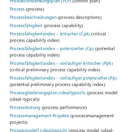
Produktionslenkungsplan (PLP)
(control plan)
Prozess
(process)
Prozessbeschreibungen
(process descriptions)
Prozessfähigkeit
(process capability)
Prozessfähigkeitsindex – kritischer (Cpk)
(critical
process capability index)
Prozessfähigkeitsindex – potenzieller (Cp)
(potential
process capability index)
Prozessfähigkeitsindex – vorläufiger kritischer (Ppk)
(critical preliminary process capability index)
Prozessfähigkeitsindex – vorläufiger potenzieller (Pp)
(potential preliminary process capability index)
Prozessgliederungsplan (idealtypisch)
(process model
(ideal-typical))
Prozessleistung
(process performance)
Prozessmanagement-Projekte
(processmanagement
projects)
Prozessmodell (idealtypisch)
(process model (ideal-