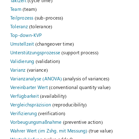
Taktzeit
(cycle time)
Team
(team)
Teilprozess
(sub-process)
Toleranz
(tolerance)
Top-down-KVP
Umstellzeit
(changeover time)
Unterstützungsprozesse
(support process)
Validierung
(validation)
Varianz
(variance)
Varianzanalyse (ANOVA)
(analysis of variances)
Vereinbarter Wert
(conventional quantity value)
Verfügbarkeit
(availability)
Vergleichspräzision
(reproducibility)
Verifizierung
(verification)
Vorbeugungsmaßnahme
(preventive action)
Wahrer Wert (im Zshg. mit Messung)
(true value)