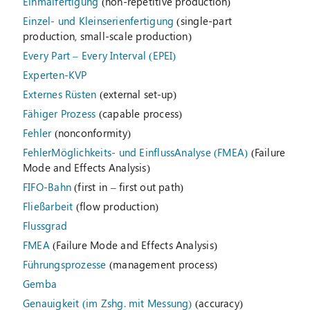
Einmalfertigung
(non-repetitive production)
Einzel- und Kleinserienfertigung
(single-part
production, small-scale production)
Every Part – Every Interval (EPEI)
Experten-KVP
Externes Rüsten
(external set-up)
Fähiger Prozess
(capable process)
Fehler
(nonconformity)
FehlerMöglichkeits- und EinflussAnalyse (FMEA)
(Failure
Mode and Effects Analysis)
FIFO-Bahn
(first in – first out path)
Fließarbeit
(flow production)
Flussgrad
FMEA
(Failure Mode and Effects Analysis)
Führungsprozesse
(management process)
Gemba
Genauigkeit (im Zshg. mit Messung)
(accuracy)