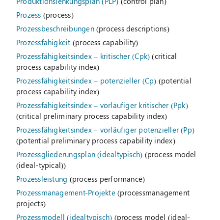
Produktionslenkungsplan (PLP)
(control plan)
Prozess
(process)
Prozessbeschreibungen
(process descriptions)
Prozessfähigkeit
(process capability)
Prozessfähigkeitsindex – kritischer (Cpk)
(critical
process capability index)
Prozessfähigkeitsindex – potenzieller (Cp)
(potential
process capability index)
Prozessfähigkeitsindex – vorläufiger kritischer (Ppk)
(critical preliminary process capability index)
Prozessfähigkeitsindex – vorläufiger potenzieller (Pp)
(potential preliminary process capability index)
Prozessgliederungsplan (idealtypisch)
(process model
(ideal-typical))
Prozessleistung
(process performance)
Prozessmanagement-Projekte
(processmanagement
projects)
Prozessmodell (idealtypisch)
(process model (ideal-