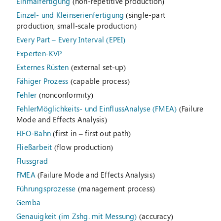
Einmalfertigung
(non-repetitive production)
Einzel- und Kleinserienfertigung
(single-part
production, small-scale production)
Every Part – Every Interval (EPEI)
Experten-KVP
Externes Rüsten
(external set-up)
Fähiger Prozess
(capable process)
Fehler
(nonconformity)
FehlerMöglichkeits- und EinflussAnalyse (FMEA)
(Failure
Mode and Effects Analysis)
FIFO-Bahn
(first in – first out path)
Fließarbeit
(flow production)
Flussgrad
FMEA
(Failure Mode and Effects Analysis)
Führungsprozesse
(management process)
Gemba
Genauigkeit (im Zshg. mit Messung)
(accuracy)