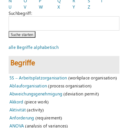
N
O
P
Q
R
S
T
U
V
W
X
Y
Z
Suchbegriff:
Suche
nach:
alle Begriffe alphabetisch
Begriffe
5S – Arbeitsplatzorganisation
(workplace organisation)
Ablauforganisation
(process organisation)
Abweichungsgenehmigung
(deviation permit)
Akkord
(piece work)
Aktivität
(activity)
Anforderung
(requirement)
ANOVA
(analysis of variances)