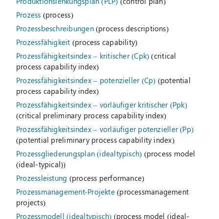
Produktionslenkungsplan (PLP)
(control plan)
Prozess
(process)
Prozessbeschreibungen
(process descriptions)
Prozessfähigkeit
(process capability)
Prozessfähigkeitsindex – kritischer (Cpk)
(critical
process capability index)
Prozessfähigkeitsindex – potenzieller (Cp)
(potential
process capability index)
Prozessfähigkeitsindex – vorläufiger kritischer (Ppk)
(critical preliminary process capability index)
Prozessfähigkeitsindex – vorläufiger potenzieller (Pp)
(potential preliminary process capability index)
Prozessgliederungsplan (idealtypisch)
(process model
(ideal-typical))
Prozessleistung
(process performance)
Prozessmanagement-Projekte
(processmanagement
projects)
Prozessmodell (idealtypisch)
(process model (ideal-