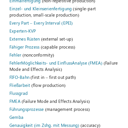
Einmalfertigung
(non-repetitive production)
Einzel- und Kleinserienfertigung
(single-part
production, small-scale production)
Every Part – Every Interval (EPEI)
Experten-KVP
Externes Rüsten
(external set-up)
Fähiger Prozess
(capable process)
Fehler
(nonconformity)
FehlerMöglichkeits- und EinflussAnalyse (FMEA)
(Failure
Mode and Effects Analysis)
FIFO-Bahn
(first in – first out path)
Fließarbeit
(flow production)
Flussgrad
FMEA
(Failure Mode and Effects Analysis)
Führungsprozesse
(management process)
Gemba
Genauigkeit (im Zshg. mit Messung)
(accuracy)