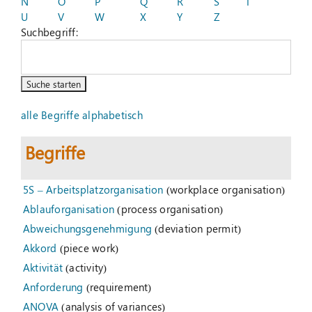
N
O
P
Q
R
S
T
U
V
W
X
Y
Z
Suchbegriff:
Suche
nach:
alle Begriffe alphabetisch
Begriffe
5S – Arbeitsplatzorganisation
(workplace organisation)
Ablauforganisation
(process organisation)
Abweichungsgenehmigung
(deviation permit)
Akkord
(piece work)
Aktivität
(activity)
Anforderung
(requirement)
ANOVA
(analysis of variances)