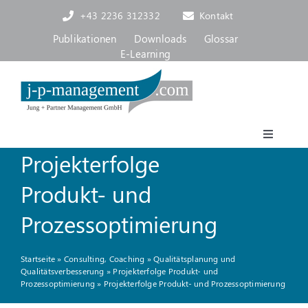
Skip
+43 2236 312332
Kontakt
to
content
Publikationen
Downloads
Glossar
E-Learning
Toggle
Projekterfolge
Navigat
Akademie
Produkt- und
Consulting, Coaching
Prozessoptimierung
Startseite
»
Consulting, Coaching
»
Qualitätsplanung und
Über uns
Qualitätsverbesserung
»
Projekterfolge Produkt- und
Prozessoptimierung
»
Projekterfolge Produkt- und Prozessoptimierung
Blog