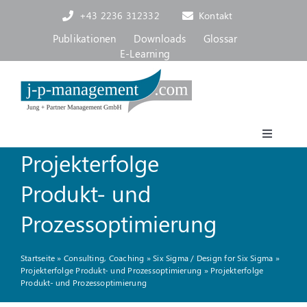
Skip
+43 2236 312332
Kontakt
to
content
Publikationen
Downloads
Glossar
E-Learning
Toggle
Projekterfolge
Navigat
Akademie
Produkt- und
Consulting, Coaching
Prozessoptimierung
Startseite
»
Consulting, Coaching
»
Six Sigma / Design for Six Sigma
»
Über uns
Projekterfolge Produkt- und Prozessoptimierung
»
Projekterfolge
Produkt- und Prozessoptimierung
Blog