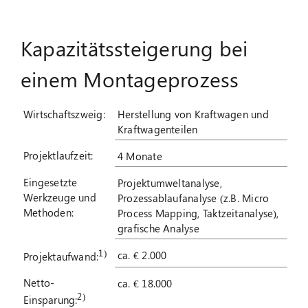
Suche
Kapazitätssteigerung bei
nach:
einem Montageprozess
Wirtschaftszweig:
Herstellung von Kraftwagen und
Kraftwagenteilen
Projektlaufzeit:
4 Monate
Eingesetzte
Projektumweltanalyse,
Werkzeuge und
Prozessablaufanalyse (z.B. Micro
Methoden:
Process Mapping, Taktzeitanalyse),
grafische Analyse
1)
ca. € 2.000
Projektaufwand:
Netto-
ca. € 18.000
2)
Einsparung: