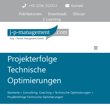
Skip
+43 2236 312332
Kontakt
to
content
Publikationen
Downloads
Glossar
E-Learning
Toggle
Projekterfolge
Navigat
Akademie
Technische
Consulting, Coaching
Optimierungen
Startseite
»
Consulting, Coaching
»
Technische Optimierungen
»
Über uns
Projekterfolge Technische Optimierungen
Blog