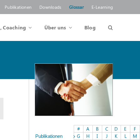
Publikationen
Downloads
Glossar
E-Learning
, Coaching
Über uns
Blog
#
A
B
C
D
E
F
G
H
I
J
K
L
M
Publikationen