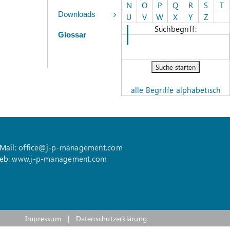
N
O
P
Q
R
S
T
Downloads
U
V
W
X
Y
Z
Suchbegriff:
Glossar
alle Begriffe alphabetisch
Mail:
office@j-p-management.com
eb:
www.j-p-management.com
Impressum
|
Datenschutzerklärung