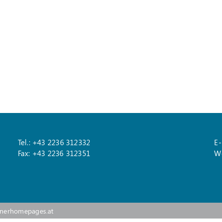
Tel.: +43 2236 312332
E-
Fax: +43 2236 312351
W
enerhomepages.at