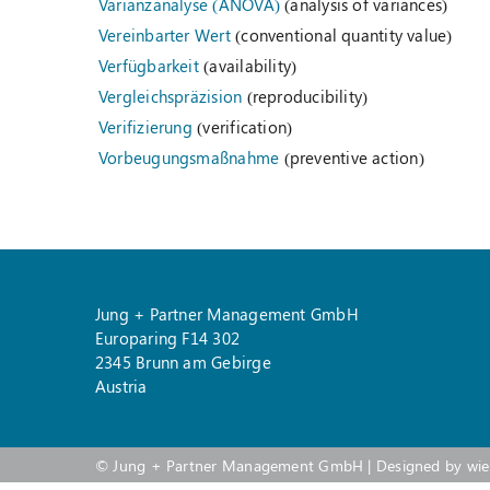
Varianzanalyse (ANOVA)
(analysis of variances)
Vereinbarter Wert
(conventional quantity value)
Verfügbarkeit
(availability)
Vergleichspräzision
(reproducibility)
Verifizierung
(verification)
Vorbeugungsmaßnahme
(preventive action)
Jung + Partner Management GmbH
Europaring F14 302
2345 Brunn am Gebirge
Austria
©
Jung + Partner Management GmbH
| Designed by
wi